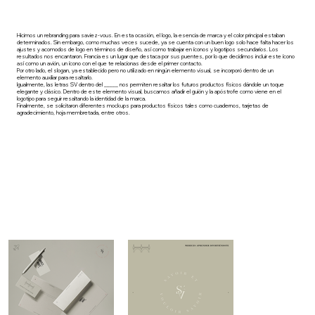
Hicimos un rebranding para saviez-vous. En esta ocasión, el logo, la esencia de marca y el color principal estaban
determinados. Sin embargo, como muchas veces sucede, ya se cuenta con un buen logo solo hace falta hacer los
ajustes y acomodos de logo en términos de diseño, así como trabajar en íconos y logotipos secundarios. Los
resultados nos encantaron. Francia es un lugar que destaca por sus puentes, por lo que decidimos incluir este ícono
así como un avión, un ícono con el que te relacionas desde el primer contacto.
Por otro lado, el slogan, ya establecido pero no utilizado en ningún elemento visual, se incorporó dentro de un
elemento auxiliar para resaltarlo.
Igualmente, las letras SV dentro del _____ nos permiten resaltar los futuros productos físicos dándole un toque
elegante y clásico. Dentro de este elemento visual, buscamos añadir el guión y la apóstrofe como viene en el
logotipo para seguir resaltando la identidad de la marca.
Finalmente, se solicitaron diferentes mockups para productos físicos tales como cuadernos, tarjetas de
agradecimiento, hoja membretada, entre otros.