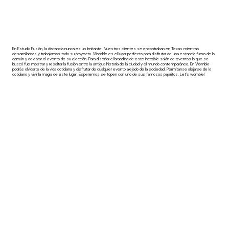
En Estudio Fusión, la distancia nunca es un limitante. Nuestros clientes se encontraban en Texas mientras
desarrollamos y trabajamos todo su proyecto. Womble es el lugar perfecto para disfrutar de una estancia fuera de lo
común y celebrar el evento de su elección. Para diseñar el branding de este increíble salón de eventos lo que se
buscó fue mostrar y resaltar la fusión entre la antigua historia de la ciudad y el mundo contemporáneo. En Womble
podrás olvidarte de la vida cotidiana y disfrutar de cualquier evento alejado de la sociedad. Permítanse alejarse de lo
cotidiano y vivir la magia de este lugar. Esperemos se topen con uno de sus famosos pajaritos. Let’s womble!